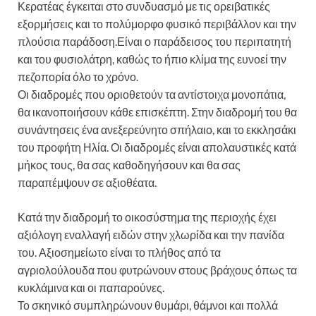
Κερατέας έγκειται στο συνδυασμό με τις ορειβατικές
εξορμήσεις και το πολύμορφο φυσικό περιβάλλον και την
πλούσια παράδοση.Είναι ο παράδεισος του περιπατητή
και του φυσιολάτρη, καθώς το ήπιο κλίμα της ευνοεί την
πεζοπορία όλο το χρόνο.
Οι διαδρομές που οριοθετούν τα αντίστοιχα μονοπάτια,
θα ικανοποιήσουν κάθε επισκέπτη. Στην διαδρομή του θα
συνάντησεις ένα ανεξερεύνητο σπήλαιο, και το εκκλησάκι
του προφήτη Ηλία. Οι διαδρομές είναι απολαυστικές κατά
μήκος τους, θα σας καθοδηγήσουν και θα σας
παραπέμψουν σε αξιοθέατα.
Κατά την διαδρομή το οικοσύστημα της περιοχής έχει
αξιόλογη εναλλαγή ειδών στην χλωρίδα και την πανίδα
του. Αξιοσημείωτο είναι το πλήθος από τα
αγριολούλουδα που φυτρώνουν στους βράχους όπως τα
κυκλάμινα και οι παπαρούνες.
Το σκηνικό συμπληρώνουν θυμάρι, θάμνοι και πολλά