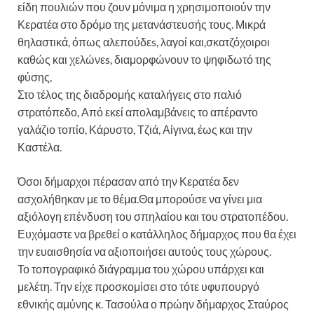
είδη πουλιών που ζουν μόνιμα η χρησιμοποιούν την
Κερατέα στο δρόμο της μετανάστευσής τους. Μικρά
θηλαστικά, όπως αλεπούδεs, λαγοί και,σκατζόχοιροι
καθώς και χελώνεs, διαμορφώνουν το ψηφιδωτό της
φύσης,
Στο τέλος της διαδρομής καταλήγεις στο παλιό
στρατόπεδο, Από εκεί απολαμβάνεις το απέραντο
γαλάζιο τοπίο, Κάρυστο, Τζιά, Αίγινα, έως και την
Καστέλα.
Όσοι δήμαρχοι πέρασαν από την Κερατέα δεν
ασχολήθηκαν με το θέμα.Θα μπορούσε να γίνει μια
αξιόλογη επένδυση του σπηλαίου και του στρατοπέδου.
Ευχόμαστε να βρεθεί ο κατάλληλος δήμαρχος που θα έχει
την ευαισθησία να αξιοποιήσει αυτούς τους χώρους.
Το τοπογραφικό διάγραμμα του χώρου υπάρχει και
μελέτη. Την είχε προσκομίσει στο τότε υφυπουργό
εθνικής αμύνης κ. Τασούλα ο πρώην δήμαρχος Σταύρος