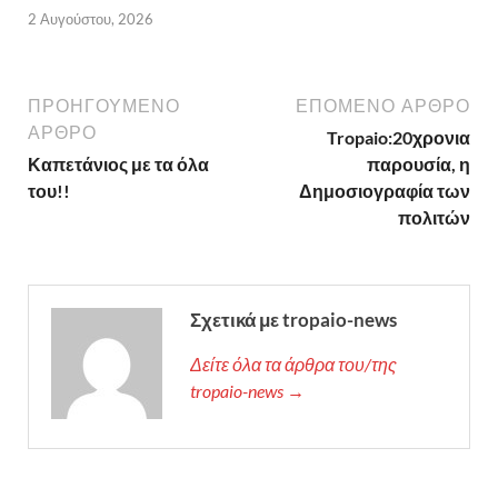
2 Αυγούστου, 2026
ΠΡΟΗΓΟΎΜΕΝΟ
ΕΠΌΜΕΝΟ ΆΡΘΡΟ
ΆΡΘΡΟ
Tropaio:20χρονια
Καπετάνιος με τα όλα
παρουσία, η
του!!
Δημοσιογραφία των
πολιτών
Σχετικά με tropaio-news
Δείτε όλα τα άρθρα του/της
tropaio-news →